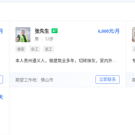
/月
张先生
6,000元/月
男
53岁
保安
杂工
泥工
本人贵州遵义人，做建筑业多年，切砖抹灰，室内外地砖安装，会开叉车有证，本人吃苦耐劳，有责任心，做事细心，不偷奸耍滑，老实本份专心做事，有需要用人的老板请联系我，
立即联系
期望工作地：佛山市
天